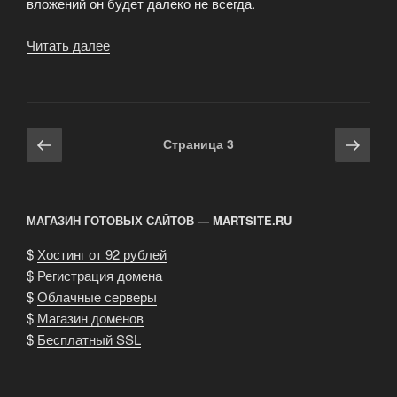
вложений он будет далеко не всегда.
Читать далее
«Сплит
на
графике:
как
это
Навигация
Предыдущая
Сле
Страница
3
выглядит?»
по
страница
стра
записям
МАГАЗИН ГОТОВЫХ САЙТОВ — MARTSITE.RU
$
Хостинг от 92 рублей
$
Регистрация домена
$
Облачные серверы
$
Магазин доменов
$
Бесплатный SSL