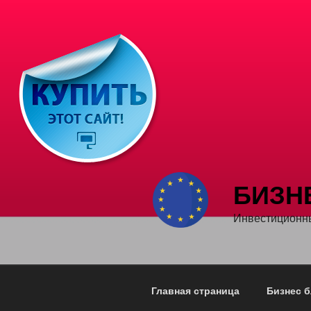
Перейти
к
содержимому
БИЗН
Инвестиционны
Главная страница
Бизнес б