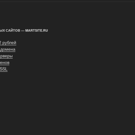
ЫХ САЙТОВ — MARTSITE.RU
2 рублей
 домена
ерверы
енов
 SSL