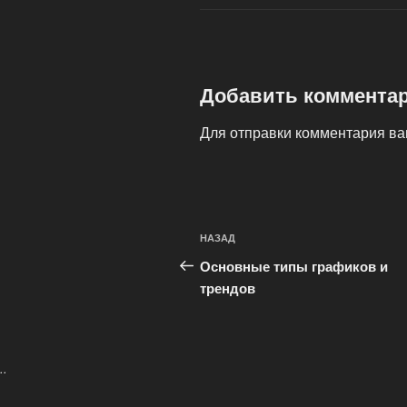
Добавить коммента
Для отправки комментария в
Навигация
Предыдущая
НАЗАД
по
запись:
Основные типы графиков и
записям
трендов
..