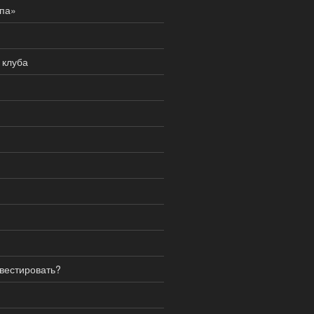
опа»
 клуба
нвестировать?