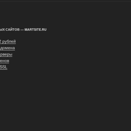
ЫХ САЙТОВ — MARTSITE.RU
2 рублей
 домена
ерверы
енов
 SSL