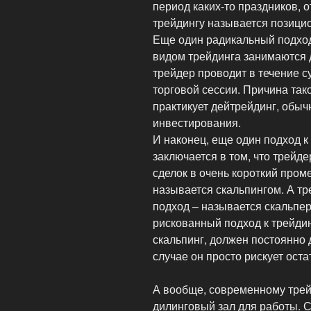
период каких-то праздников, от
трейдингу называется позици
Еще один радикальный подход
видом трейдинга занимаются 
трейдер проводит в течение су
торговой сессии. Причина тако
практикует дейтрейдинг, обыч
инвестирования.
И наконец, еще один подход к
заключается в том, что трейд
сделок в очень короткий пром
называется скальпингом. А тр
подход – называется скальпер
рискованный подход к трейдин
скальпинг, должен постоянно 
случае он просто рискует оста
А вообще, современному трей
дилинговый зал для работы. 