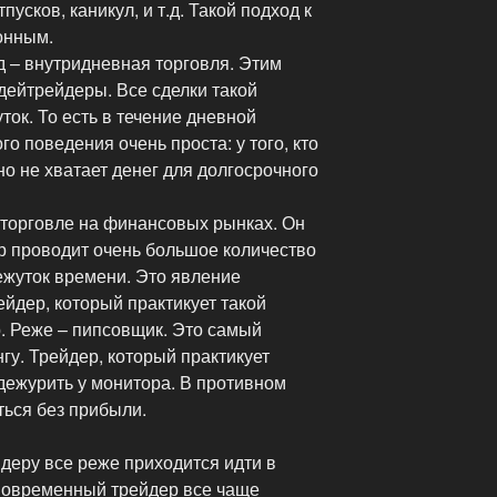
пусков, каникул, и т.д. Такой подход к
онным.
 – внутридневная торговля. Этим
дейтрейдеры. Все сделки такой
ток. То есть в течение дневной
го поведения очень проста: у того, кто
но не хватает денег для долгосрочного
 торговле на финансовых рынках. Он
ер проводит очень большое количество
ежуток времени. Это явление
ейдер, который практикует такой
. Реже – пипсовщик. Это самый
гу. Трейдер, который практикует
дежурить у монитора. В противном
ться без прибыли.
деру все реже приходится идти в
Современный трейдер все чаще