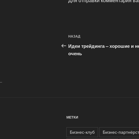
Для отправки комментария в
Навигация
Предыдущая
НАЗАД
по
запись:
Идеи трейдинга – хорошие и н
записям
очень
..
МЕТКИ
Бизнес-клуб
Бизнес-партнёрс