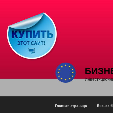
Перейти
к
содержимому
БИЗН
Инвестиционны
Главная страница
Бизнес б