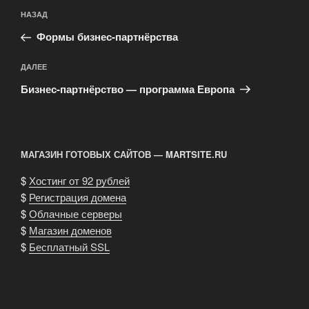
Навигация
Предыдущая
НАЗАД
по
запись:
записям
Формы бизнес-партнёрства
Следующая
ДАЛЕЕ
запись
Бизнес-партнёрство — программа Европа
МАГАЗИН ГОТОВЫХ САЙТОВ — MARTSITE.RU
$
Хостинг от 92 рублей
$
Регистрация домена
$
Облачные серверы
$
Магазин доменов
$
Бесплатный SSL